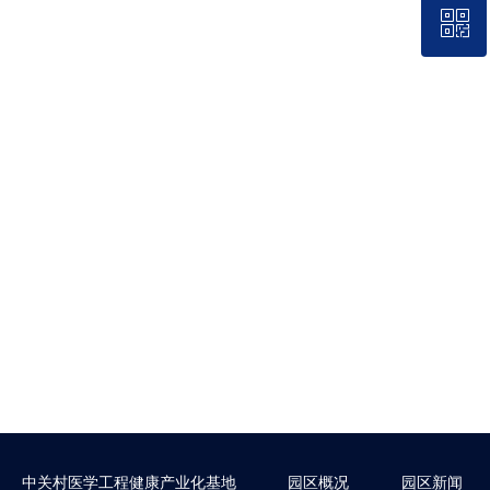
ꀥ
QQ客服
微信二维码
中关村医学工程健康产业化基地
园区概况
园区新闻