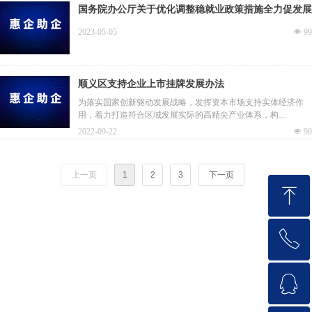
国务院办公厅关于优化调整稳就业政策措施全力促发展
惠民生的通知
2023-05-05
넶
99
顺义区支持企业上市挂牌发展办法
为落实国家创新驱动发展战略，发挥资本市场支持实体经济作
用，着力打造符合区域发展实际的高精尖产业体系，构
建“3+4+1”主导产业新格局，根据《北京市人民政府办公厅关于
2022-09-22
넶
90
进一步支持企业上市发展的意见》（京政办发〔2018〕21号），
结合我区实际，制定本办法。
上一页
1
2
3
下一页
ꁸ
ꂅ
回到顶部
ꁗ
010-60401288