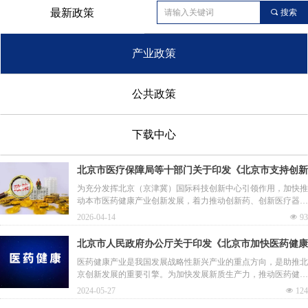
最新政策
끠
搜索
产业政策
公共政策
下载中心
北京市医疗保障局等十部门关于印发《北京市支持创新
医药高质量发展若干措施 （2026年）》的通知
为充分发挥北京（京津冀）国际科技创新中心引领作用，加快推
动本市医药健康产业创新发展，着力推动创新药、创新医疗器械
高质量发展，更好满足人民群众防病治病需求，现提出如下工作
2026-04-14
넶
93
举措
北京市人民政府办公厅关于印发《北京市加快医药健康
协同创新行动计划（2024-2026年）》的通知
医药健康产业是我国发展战略性新兴产业的重点方向，是助推北
京创新发展的重要引擎。为加快发展新质生产力，推动医药健康
产业更高质量更高水平发展，特制定本行动计划。
2024-05-27
넶
124