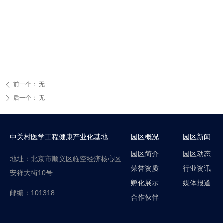
前一个：
无
ꄴ
后一个：
无
ꄲ
中关村医学工程健康产业化基地
园区概况
园区新闻
园区简介
园区动态
地址：北京市顺义区临空经济核心区
荣誉资质
行业资讯
安祥大街10号
孵化展示
媒体报道
邮编：101318
合作伙伴