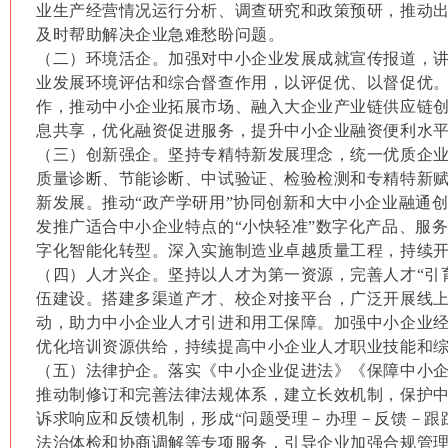
业生产经营情况运行分析、调查研究和政策预研，推动
及时帮助解决企业急难愁盼问题。
（二）环境活企。加强对中小企业发展成就宣传报道，
业发展环境评估和综合督查作用，以评促优、以督促优
作，推动中小企业拓展市场、融入大企业产业链供应链
息共享，优化融资促进服务，提升中小企业融资便利水
（三）创新强企。坚持专精特新发展理念，统一优质企
质量诊断、节能诊断、中试验证、检验检测和专精特新
新发展。推动“政产学研用”协同创新和大中小企业融通
发推广适合中小企业特点的“小快轻准”数字化产品、服
字化智能化转型。深入实施制造业卓越质量工程，持续
（四）人才兴企。坚持以人才为第一资源，完善人才“引
伍建设。搭建多渠道产才、校企对接平台，广泛开展线
动，助力中小企业人才引进和用工保障。加强中小企业
优化培训资源供给，持续提高中小企业人才职业技能和
（五）法律护企。落实《中小企业促进法》《保障中小
推动制修订和完善法律法规体系，建立长效机制，保护
诉求响应和反馈机制，形成“问题受理－办理－反馈－跟
法治体检和协商调解等专项服务，引导企业加强合规管